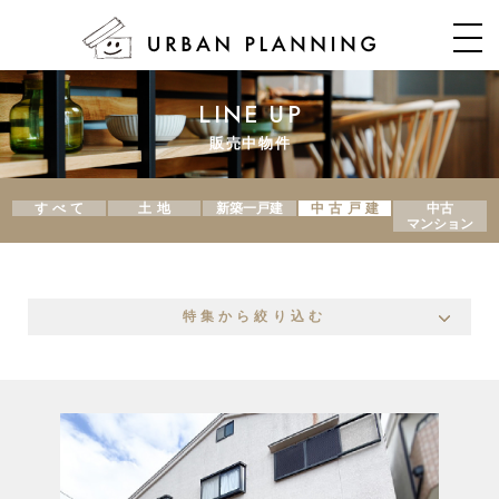
LINE UP
販売中物件
すべて
土地
新築一戸建
中古戸建
中古
マンション
特集から絞り込む