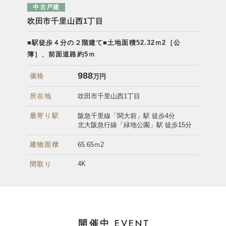
中古戸建
吹田市千里山西1丁目
■駅徒歩４分の２階建て
■土地面積52.32ｍ2［公
簿］、前面道路約5ｍ
988
価格
万円
所在地
吹田市千里山西1丁目
最寄り駅
阪急千里線「関大前」駅 徒歩4分
北大阪急行線「緑地公園」駅 徒歩15分
建物面積
65.65ｍ2
4K
間取り
EVENT
開催中