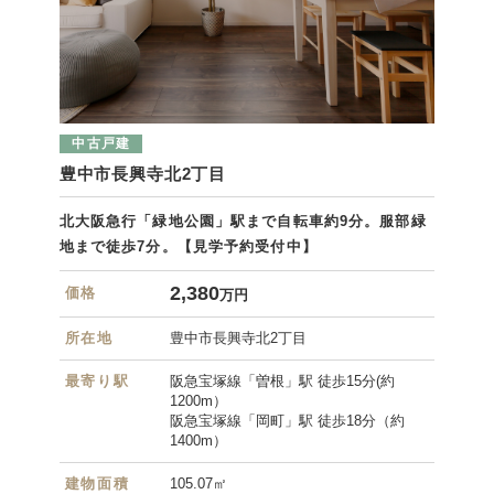
中古戸建
豊中市長興寺北2丁目
北大阪急行「緑地公園」駅まで自転車約9分。服部緑
地まで徒歩7分。
【見学予約受付中】
2,380
価格
万円
所在地
豊中市長興寺北2丁目
最寄り駅
阪急宝塚線「曽根」駅 徒歩15分(約
1200m）
阪急宝塚線「岡町」駅 徒歩18分（約
1400m）
建物面積
105.07㎡