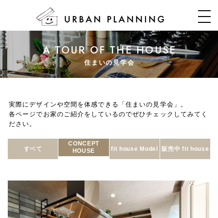
A TOUR OF THE HOUSE
住まいの見学会
実際にデザインや空間を体感できる「住まいの見学会」。
各ページでお家のご紹介をしているのでぜひチェックしてみてく
ださい。
CONCEPT
すベて
fit house Model
販売中 fit house
HOUSE