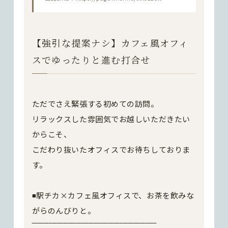
【強引な提案ナシ】カフェ風オフィ
スでゆったりと進む打合せ
ただでさえ緊張する初めての訪問。
リラックスした雰囲気でお越しいただきたい
からこそ、
こだわり抜いたオフィスでお待ちしておりま
す。
◾️駅チカ×カフェ風オフィスで、お茶を飲みな
がらのんびりと。
‾‾‾‾‾‾‾‾‾‾‾‾‾‾‾‾‾‾‾‾‾‾‾‾‾‾‾‾‾‾‾‾‾‾‾‾‾‾‾‾‾‾‾‾