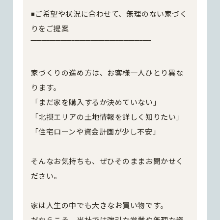
◾️ご希望や状況に合わせて、無理のない家づく
りをご提案
‾‾‾‾‾‾‾‾‾‾‾‾‾‾‾‾‾‾‾‾‾‾‾‾‾‾‾‾‾‾‾‾‾‾‾‾‾‾‾‾‾‾‾‾
家づくりの進め方は、お客様一人ひとり異な
ります。
「まだ家を購入するか決めていない」
「北摂エリアの土地情報を詳しく知りたい」
「住宅ローンや資金計画が少し不安」
そんなお気持ちも、ぜひそのままお聞かせく
ださい。
家は人生の中でも大きなお買い物です。
だからこそ、当社では強引な営業や無理な資