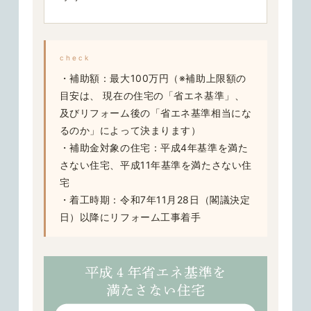
check
・
補
助額
：最大100万円（※
補助上限額の
目安は、 現在の住宅の
「省エネ基準」
、
及び
リフォーム後の「省エネ基準相当にな
るのか」
によって決まります）
・補助金対象の住宅
：平
成4年基準を満た
さない住宅、平成
11年基準を満たさない住
宅
・着工時期
：
令和7年11月28日（閣議決定
日）以降にリフォーム工事着手